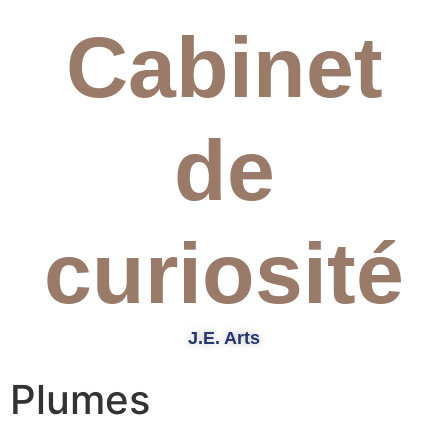
Cabinet
de
curiosité
J.E. Arts
Plumes